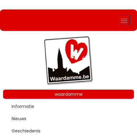
Vorig
Vorige
Volgend
Volgende
Jaar
Maand
Jaar
Maand
waardamme
Informatie
Nieuws
Geschiedenis