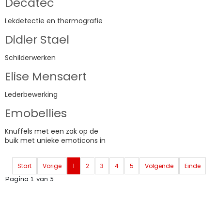
Decatec
Lekdetectie en thermografie
Didier Stael
Schilderwerken
Elise Mensaert
Lederbewerking
Emobellies
Knuffels met een zak op de
buik met unieke emoticons in
Start
Vorige
1
2
3
4
5
Volgende
Einde
Pagina 1 van 5