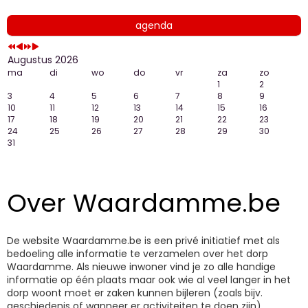
agenda
Augustus 2026
ma
di
wo
do
vr
za
zo
1
2
3
4
5
6
7
8
9
10
11
12
13
14
15
16
17
18
19
20
21
22
23
24
25
26
27
28
29
30
31
Over Waardamme.be
De website Waardamme.be is een privé initiatief met als
bedoeling alle informatie te verzamelen over het dorp
Waardamme. Als nieuwe inwoner vind je zo alle handige
informatie op één plaats maar ook wie al veel langer in het
dorp woont moet er zaken kunnen bijleren (zoals bijv.
geschiedenis of wanneer er activiteiten te doen zijn).