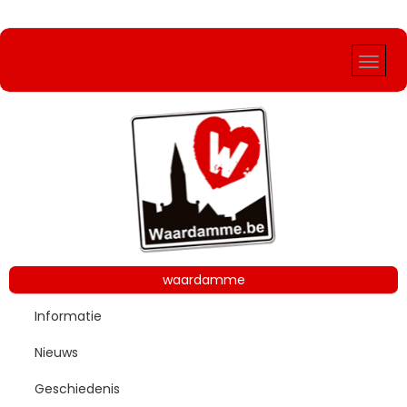
Vorig
Vorige
Volgend
Volgende
Jaar
Maand
Jaar
Maand
waardamme
Informatie
Nieuws
Geschiedenis