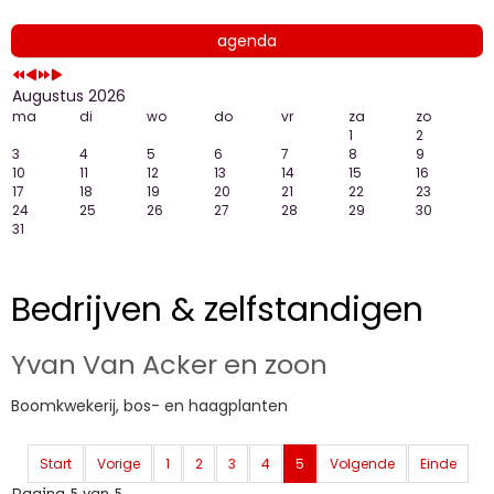
agenda
Augustus 2026
ma
di
wo
do
vr
za
zo
1
2
3
4
5
6
7
8
9
10
11
12
13
14
15
16
17
18
19
20
21
22
23
24
25
26
27
28
29
30
31
Bedrijven & zelfstandigen
Yvan Van Acker en zoon
Boomkwekerij, bos- en haagplanten
Start
Vorige
1
2
3
4
5
Volgende
Einde
Pagina 5 van 5