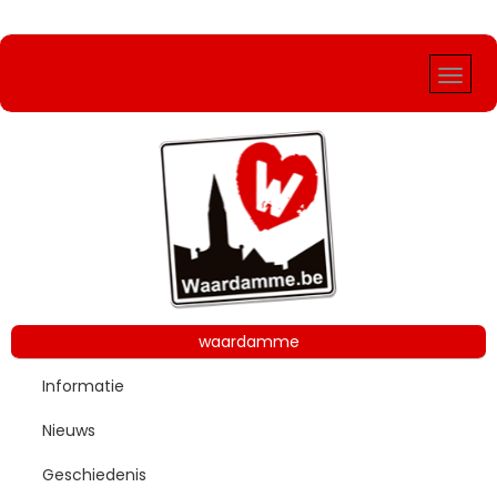
Vorig
Vorige
Volgend
Volgende
Jaar
Maand
Jaar
Maand
waardamme
Informatie
Nieuws
Geschiedenis